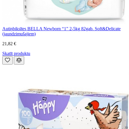
Autiņbiksītes BELLA Newborn “1” 2-5kg 82gab. Soft&Delicate
(jaundzimušajiem)
21,82 €
Skatīt produktu