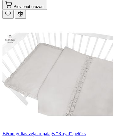
Pievienot grozam
Bērnu gultas veļa ar palags "Royal" pelēks