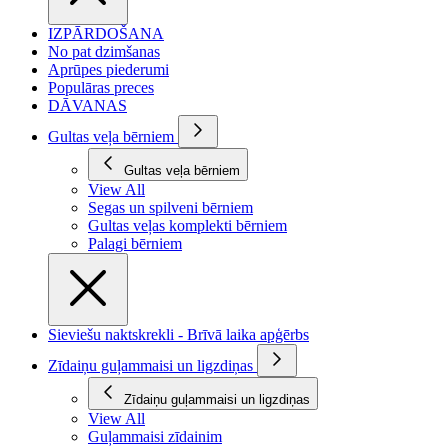
IZPĀRDOŠANA
No pat dzimšanas
Aprūpes piederumi
Populāras preces
DĀVANAS
Gultas veļa bērniem
Gultas veļa bērniem
View All
Segas un spilveni bērniem
Gultas veļas komplekti bērniem
Palagi bērniem
Sieviešu naktskrekli - Brīvā laika apģērbs
Zīdaiņu guļammaisi un ligzdiņas
Zīdaiņu guļammaisi un ligzdiņas
View All
Guļammaisi zīdainim