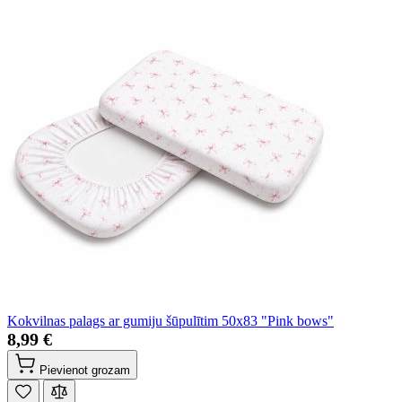
Kokvilnas palags ar gumiju šūpulītim 50x83 "Pink bows"
8,99 €
Pievienot grozam