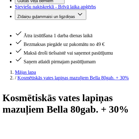
Gultas veļa bērniem
Sieviešu naktskrekli - Brīvā laika apģērbs
Zīdaiņu guļammaisi un ligzdiņas
Ātra izsūtīšana 1 darba dienas laikā
Bezmaksas piegāde uz pakomātu no 49 €
Maksā droši tiešsaistē vai saņemot pasūtījumu
Saņem atlaidi pirmajam pasūtījumam
Mājas lapa
/
Kosmētiskās vates lapiņas mazuļiem Bella 80gab. + 30%
Kosmētiskās vates lapiņas
mazuļiem Bella 80gab. + 30%