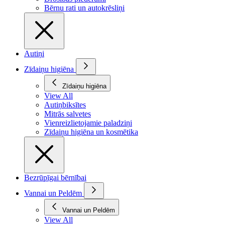
Bērnu rati un autokrēsliņi
Autiņi
Zīdaiņu higiēna
Zīdaiņu higiēna
View All
Autiņbiksītes
Mitrās salvetes
Vienreizlietojamie paladziņi
Zīdaiņu higiēna un kosmētika
Bezrūpīgai bērnībai
Vannai un Peldēm
Vannai un Peldēm
View All