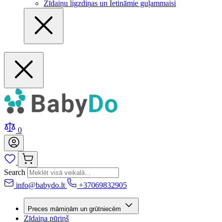
Zīdaiņu ligzdiņas un Ietināmie guļammaisi
0
Search
info@babydo.lt
+37069832905
Preces māmiņām un grūtniecēm
Zīdaiņa pūriņš