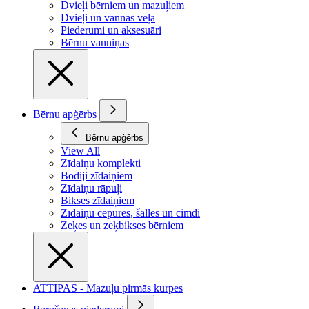
Dvieļi bērniem un mazuļiem
Dvieļi un vannas veļa
Piederumi un aksesuāri
Bērnu vanniņas
Bērnu apģērbs
Bērnu apģērbs
View All
Zīdaiņu komplekti
Bodiji zīdaiņiem
Zīdaiņu rāpuļi
Bikses zīdaiņiem
Zīdaiņu cepures, šalles un cimdi
Zeķes un zeķbikses bērniem
ATTIPAS - Mazuļu pirmās kurpes