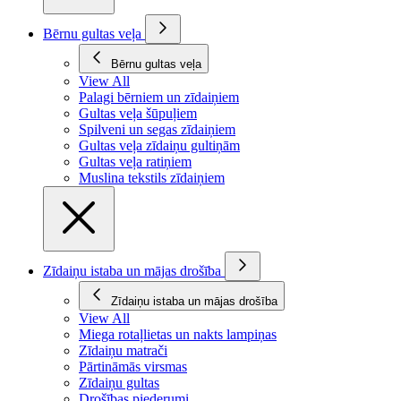
Bērnu gultas veļa
Bērnu gultas veļa
View All
Palagi bērniem un zīdaiņiem
Gultas veļa šūpuļiem
Spilveni un segas zīdaiņiem
Gultas veļa zīdaiņu gultiņām
Gultas veļa ratiņiem
Muslina tekstils zīdaiņiem
Zīdaiņu istaba un mājas drošība
Zīdaiņu istaba un mājas drošība
View All
Miega rotaļlietas un nakts lampiņas
Zīdaiņu matrači
Pārtināmās virsmas
Zīdaiņu gultas
Drošības piederumi