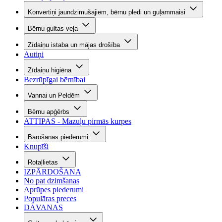
Konvertiņi jaundzimušajiem, bērnu pledi un guļammaisi
Bērnu gultas veļa
Zīdaiņu istaba un mājas drošība
Autiņi
Zīdaiņu higiēna
Bezrūpīgai bērnībai
Vannai un Peldēm
Bērnu apģērbs
ATTIPAS - Mazuļu pirmās kurpes
Barošanas piederumi
Knupīši
Rotaļlietas
IZPĀRDOŠANA
No pat dzimšanas
Aprūpes piederumi
Populāras preces
DĀVANAS