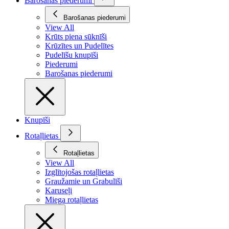
Barošanas piederumi
Barošanas piederumi
View All
Krūts piena sūknīši
Krūzītes un Pudelītes
Pudelīšu knupīši
Piederumi
Barošanas piederumi
Knupīši
Rotaļlietas
Rotaļlietas
View All
Izglītojošas rotaļlietas
Graužamie un Grabulīši
Karuseļi
Miega rotaļlietas