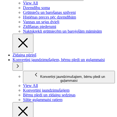
View All
Dzemdību soma
Grūtnieču un barošanas spilveni
Higiēnas preces pēc dzemdībām
Vannas un sejas dvieļi
Zīdīšanas piederumi
Naktskrekli grūtniecēm un barojošām māmiņām
Zīdaiņa pūriņš
Konvertiņi jaundzimušajiem, bērnu pledi un guļammaisi
Konvertiņi jaundzimušajiem, bērnu pledi un
guļammaisi
View All
Konvertiņi jaundzimušajiem
Bērnu pledi un zīdaiņu sedziņas
Siltie guļammaisi ratiem