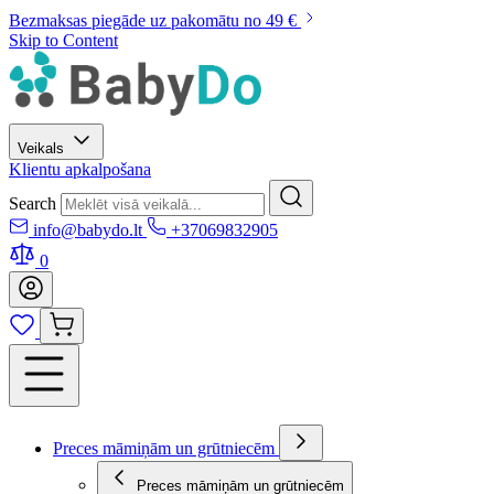
Bezmaksas piegāde uz pakomātu no 49 €
Skip to Content
Veikals
Klientu apkalpošana
Search
info@babydo.lt
+37069832905
0
Preces māmiņām un grūtniecēm
Preces māmiņām un grūtniecēm