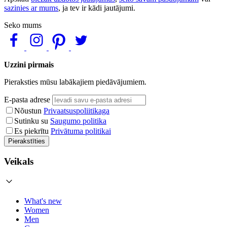
sazinies ar mums
, ja tev ir kādi jautājumi.
Seko mums
Uzzini pirmais
Pieraksties mūsu labākajiem piedāvājumiem.
E-pasta adrese
Nõustun
Privaatsuspoliitikaga
Sutinku su
Saugumo politika
Es piekrītu
Privātuma politikai
Pierakstīties
Veikals
What's new
Women
Men