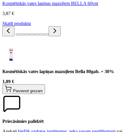
Kosmētiskās vates lapiņas mazuļiem BELLA 60vnt
3,87 €
Skatīt produktu
Kosmētiskās vates lapiņas mazuļiem Bella 80gab. + 30%
1,89 €
Pievienot grozam
Priecāsimies palīdzēt
Apskati
biežāk uzdotos jautājumus
,
seko savam pasūtījumam
vai