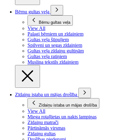
Bērnu gultas veļa
Bērnu gultas veļa
View All
Palagi bērniem un zīdaiņiem
Gultas veļa šūpuļiem
Spilveni un segas zīdaiņiem
Gultas veļa zīdaiņu gultiņām
Gultas veļa ratiņiem
Muslina tekstils zīdaiņiem
Zīdaiņu istaba un mājas drošība
Zīdaiņu istaba un mājas drošība
View All
Miega rotaļlietas un nakts lampiņas
Zīdaiņu matrači
Pārtināmās virsmas
Zīdaiņu gultas
Drošības piederumi