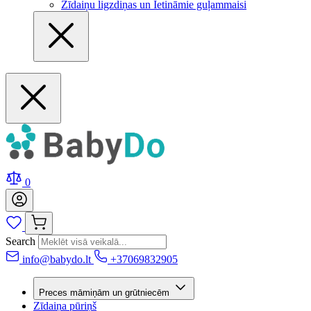
Zīdaiņu ligzdiņas un Ietināmie guļammaisi
0
Search
info@babydo.lt
+37069832905
Preces māmiņām un grūtniecēm
Zīdaiņa pūriņš