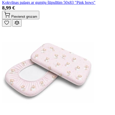
Kokvilnas palags ar gumiju šūpulītim 50x83 "Pink bows"
8,99 €
Pievienot grozam