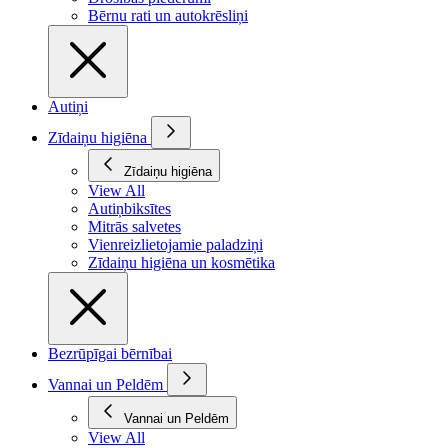
Bērnu rati un autokrēsliņi
Autiņi
Zīdaiņu higiēna
Zīdaiņu higiēna
View All
Autiņbiksītes
Mitrās salvetes
Vienreizlietojamie paladziņi
Zīdaiņu higiēna un kosmētika
Bezrūpīgai bērnībai
Vannai un Peldēm
Vannai un Peldēm
View All