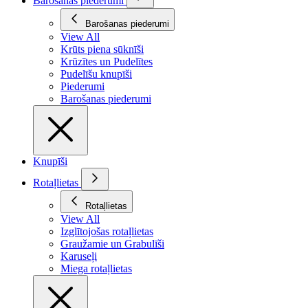
Barošanas piederumi
Barošanas piederumi
View All
Krūts piena sūknīši
Krūzītes un Pudelītes
Pudelīšu knupīši
Piederumi
Barošanas piederumi
Knupīši
Rotaļlietas
Rotaļlietas
View All
Izglītojošas rotaļlietas
Graužamie un Grabulīši
Karuseļi
Miega rotaļlietas