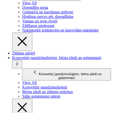
View All
Dzemdību soma
Grūtnieču un barošanas spilveni
Higiēnas preces pēc dzemdībām
Vannas un sejas dvieļi
Zīdīšanas piederumi
Naktskrekli grūtniecēm un barojošām māmiņām
Zīdaiņa pūriņš
Konvertiņi jaundzimušajiem, bērnu pledi un guļammaisi
Konvertiņi jaundzimušajiem, bērnu pledi un
guļammaisi
View All
Konvertiņi jaundzimušajiem
Bērnu pledi un zīdaiņu sedziņas
Siltie guļammaisi ratiem