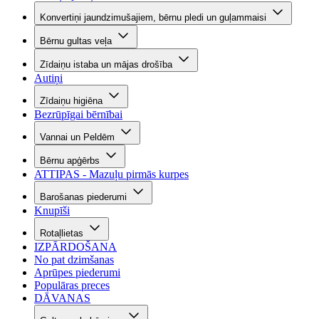
Konvertiņi jaundzimušajiem, bērnu pledi un guļammaisi
Bērnu gultas veļa
Zīdaiņu istaba un mājas drošība
Autiņi
Zīdaiņu higiēna
Bezrūpīgai bērnībai
Vannai un Peldēm
Bērnu apģērbs
ATTIPAS - Mazuļu pirmās kurpes
Barošanas piederumi
Knupīši
Rotaļlietas
IZPĀRDOŠANA
No pat dzimšanas
Aprūpes piederumi
Populāras preces
DĀVANAS