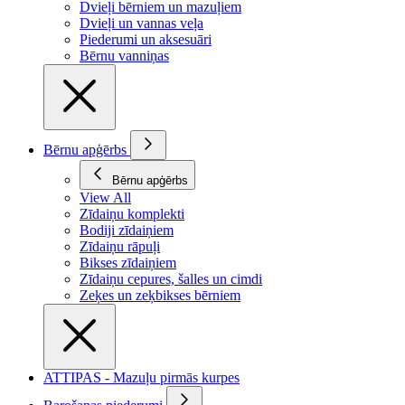
Dvieļi bērniem un mazuļiem
Dvieļi un vannas veļa
Piederumi un aksesuāri
Bērnu vanniņas
Bērnu apģērbs
Bērnu apģērbs
View All
Zīdaiņu komplekti
Bodiji zīdaiņiem
Zīdaiņu rāpuļi
Bikses zīdaiņiem
Zīdaiņu cepures, šalles un cimdi
Zeķes un zeķbikses bērniem
ATTIPAS - Mazuļu pirmās kurpes