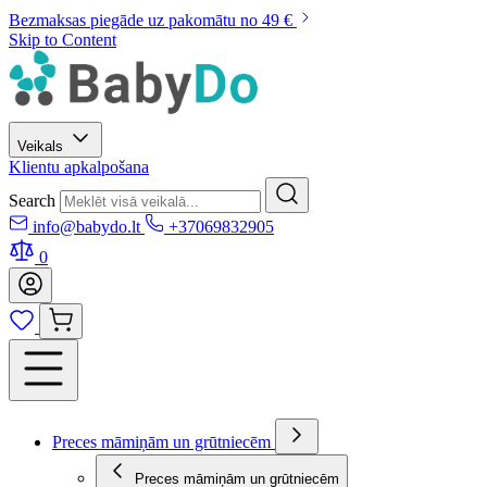
Bezmaksas piegāde uz pakomātu no 49 €
Skip to Content
Veikals
Klientu apkalpošana
Search
info@babydo.lt
+37069832905
0
Preces māmiņām un grūtniecēm
Preces māmiņām un grūtniecēm