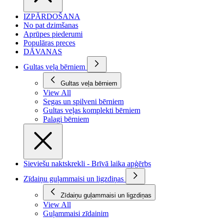
IZPĀRDOŠANA
No pat dzimšanas
Aprūpes piederumi
Populāras preces
DĀVANAS
Gultas veļa bērniem
Gultas veļa bērniem
View All
Segas un spilveni bērniem
Gultas veļas komplekti bērniem
Palagi bērniem
Sieviešu naktskrekli - Brīvā laika apģērbs
Zīdaiņu guļammaisi un ligzdiņas
Zīdaiņu guļammaisi un ligzdiņas
View All
Guļammaisi zīdainim