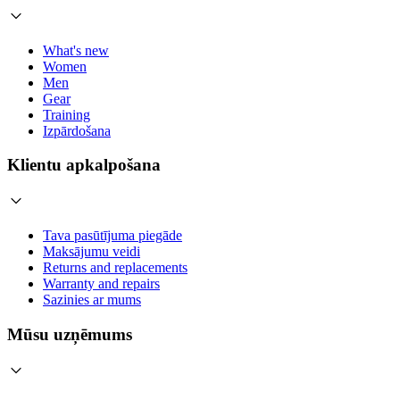
What's new
Women
Men
Gear
Training
Izpārdošana
Klientu apkalpošana
Tava pasūtījuma piegāde
Maksājumu veidi
Returns and replacements
Warranty and repairs
Sazinies ar mums
Mūsu uzņēmums