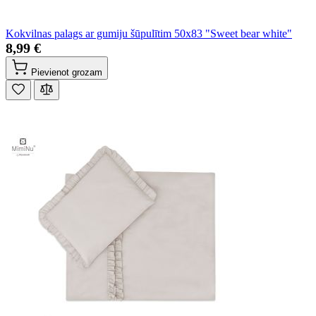
Kokvilnas palags ar gumiju šūpulītim 50x83 "Sweet bear white"
8,99 €
Pievienot grozam