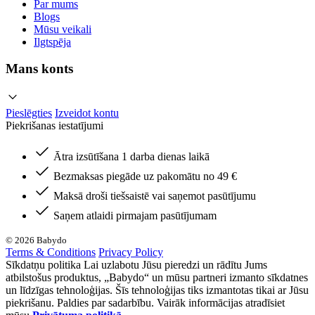
Par mums
Blogs
Mūsu veikali
Ilgtspēja
Mans konts
Pieslēgties
Izveidot kontu
Piekrišanas iestatījumi
Ātra izsūtīšana 1 darba dienas laikā
Bezmaksas piegāde uz pakomātu no 49 €
Maksā droši tiešsaistē vai saņemot pasūtījumu
Saņem atlaidi pirmajam pasūtījumam
© 2026 Babydo
Terms & Conditions
Privacy Policy
Sīkdatņu politika Lai uzlabotu Jūsu pieredzi un rādītu Jums
atbilstošus produktus, „Babydo“ un mūsu partneri izmanto sīkdatnes
un līdzīgas tehnoloģijas. Šīs tehnoloģijas tiks izmantotas tikai ar Jūsu
piekrišanu. Paldies par sadarbību. Vairāk informācijas atradīsiet