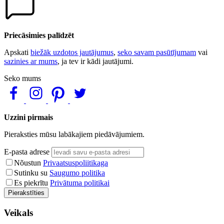
Priecāsimies palīdzēt
Apskati
biežāk uzdotos jautājumus
,
seko savam pasūtījumam
vai
sazinies ar mums
, ja tev ir kādi jautājumi.
Seko mums
Uzzini pirmais
Pieraksties mūsu labākajiem piedāvājumiem.
E-pasta adrese
Nõustun
Privaatsuspoliitikaga
Sutinku su
Saugumo politika
Es piekrītu
Privātuma politikai
Pierakstīties
Veikals