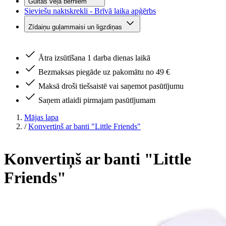
Gultas veļa bērniem
Sieviešu naktskrekli - Brīvā laika apģērbs
Zīdaiņu guļammaisi un ligzdiņas
Ātra izsūtīšana 1 darba dienas laikā
Bezmaksas piegāde uz pakomātu no 49 €
Maksā droši tiešsaistē vai saņemot pasūtījumu
Saņem atlaidi pirmajam pasūtījumam
Mājas lapa
/
Konvertiņš ar banti "Little Friends"
Konvertiņš ar banti "Little
Friends"