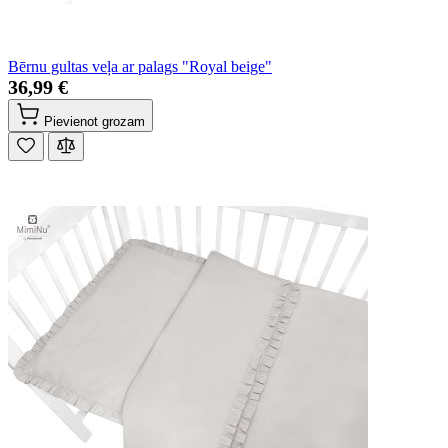
Bērnu gultas veļa ar palags "Royal beige"
36,99 €
Pievienot grozam