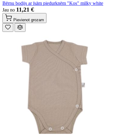
Bērnu bodijs ar īsām piedurknēm "Kos" milky white
11,21 €
Jau no
Pievienot grozam