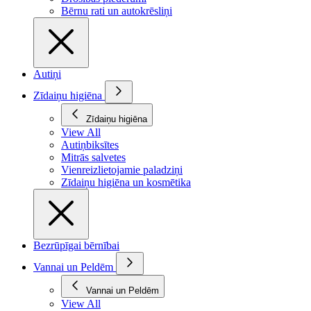
Bērnu rati un autokrēsliņi
Autiņi
Zīdaiņu higiēna
Zīdaiņu higiēna
View All
Autiņbiksītes
Mitrās salvetes
Vienreizlietojamie paladziņi
Zīdaiņu higiēna un kosmētika
Bezrūpīgai bērnībai
Vannai un Peldēm
Vannai un Peldēm
View All