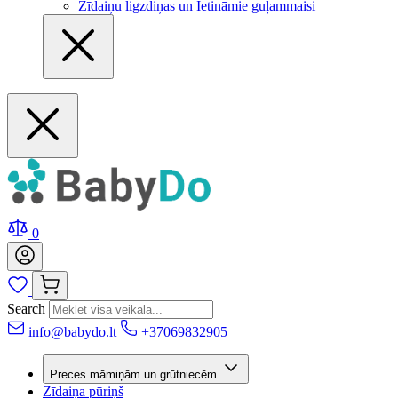
Zīdaiņu ligzdiņas un Ietināmie guļammaisi
0
Search
info@babydo.lt
+37069832905
Preces māmiņām un grūtniecēm
Zīdaiņa pūriņš