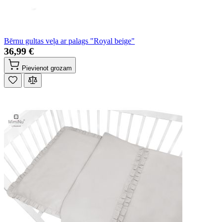
Bērnu gultas veļa ar palags "Royal beige"
36,99 €
Pievienot grozam