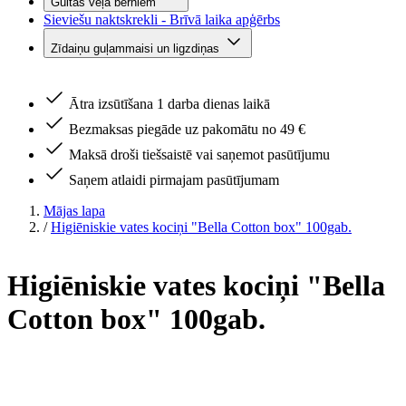
Gultas veļa bērniem
Sieviešu naktskrekli - Brīvā laika apģērbs
Zīdaiņu guļammaisi un ligzdiņas
Ātra izsūtīšana 1 darba dienas laikā
Bezmaksas piegāde uz pakomātu no 49 €
Maksā droši tiešsaistē vai saņemot pasūtījumu
Saņem atlaidi pirmajam pasūtījumam
Mājas lapa
/
Higiēniskie vates kociņi "Bella Cotton box" 100gab.
Higiēniskie vates kociņi "Bella
Cotton box" 100gab.