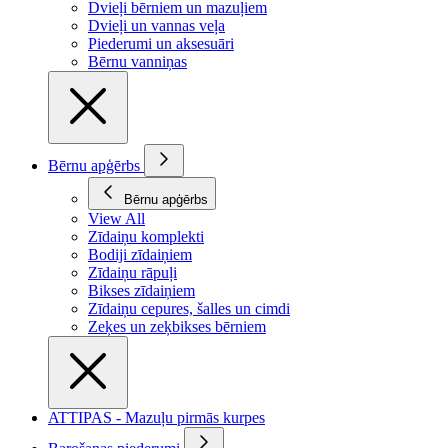
Dvieļi bērniem un mazuļiem
Dvieļi un vannas veļa
Piederumi un aksesuāri
Bērnu vanniņas
Bērnu apģērbs
Bērnu apģērbs
View All
Zīdaiņu komplekti
Bodiji zīdaiņiem
Zīdaiņu rāpuļi
Bikses zīdaiņiem
Zīdaiņu cepures, šalles un cimdi
Zeķes un zeķbikses bērniem
ATTIPAS - Mazuļu pirmās kurpes