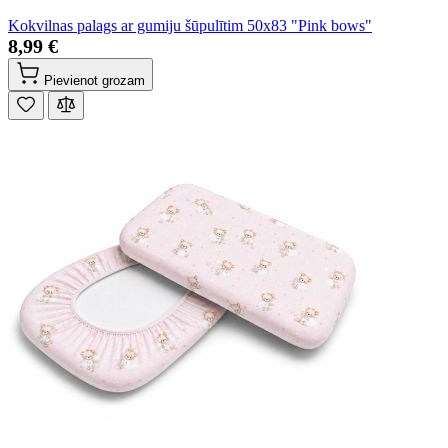
Kokvilnas palags ar gumiju šūpulītim 50x83 "Pink bows"
8,99 €
Pievienot grozam