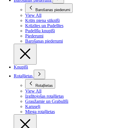
Barošanas piederumi
Barošanas piederumi
View All
Krūts piena sūknīši
Krūzītes un Pudelītes
Pudelīšu knupīši
Piederumi
Barošanas piederumi
Knupīši
Rotaļlietas
Rotaļlietas
View All
Izglītojošas rotaļlietas
Graužamie un Grabulīši
Karuseļi
Miega rotaļlietas