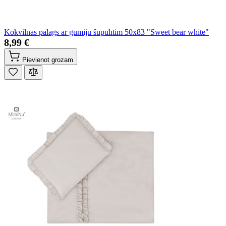
Kokvilnas palags ar gumiju šūpulītim 50x83 "Sweet bear white"
8,99 €
Pievienot grozam