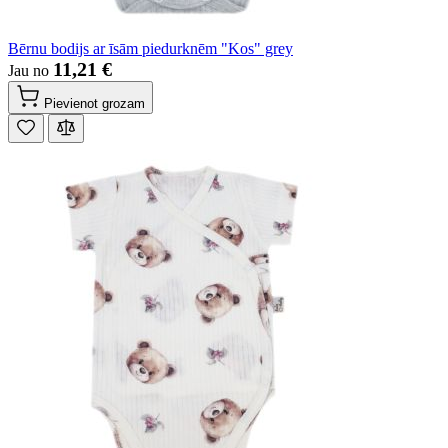
Bērnu bodijs ar īsām piedurknēm "Kos" grey
11,21 €
Jau no
Pievienot grozam