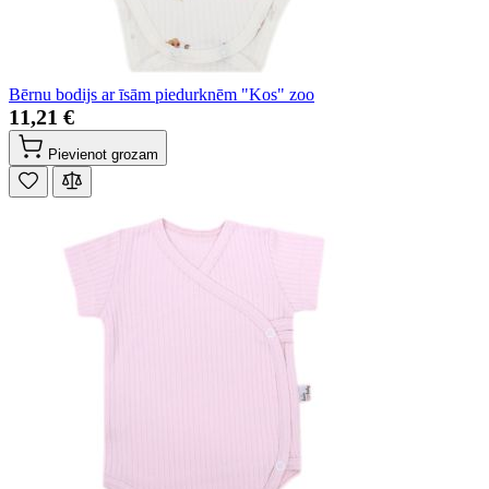
Bērnu bodijs ar īsām piedurknēm "Kos" zoo
11,21 €
Pievienot grozam