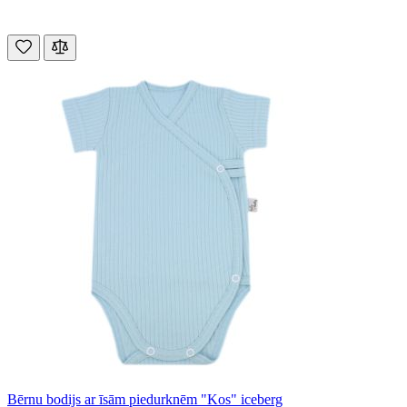
Bērnu bodijs ar īsām piedurknēm "Kos" iceberg