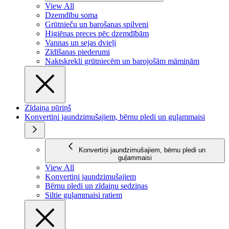
View All
Dzemdību soma
Grūtnieču un barošanas spilveni
Higiēnas preces pēc dzemdībām
Vannas un sejas dvieļi
Zīdīšanas piederumi
Naktskrekli grūtniecēm un barojošām māmiņām
Zīdaiņa pūriņš
Konvertiņi jaundzimušajiem, bērnu pledi un guļammaisi
Konvertiņi jaundzimušajiem, bērnu pledi un
guļammaisi
View All
Konvertiņi jaundzimušajiem
Bērnu pledi un zīdaiņu sedziņas
Siltie guļammaisi ratiem