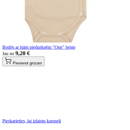
Bodijs ar īsām piedurknēm "One" beige
9,20 €
Jau no
Pievienot grozam
Pieskarieties, lai izlaistu karuseli