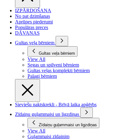
IZPĀRDOŠANA
No pat dzimšanas
Aprūpes piederumi
Populāras preces
DĀVANAS
Gultas veļa bērniem
Gultas veļa bērniem
View All
Segas un spilveni bērniem
Gultas veļas komplekti bērniem
Palagi bērniem
Sieviešu naktskrekli - Brīvā laika apģērbs
Zīdaiņu guļammaisi un ligzdiņas
Zīdaiņu guļammaisi un ligzdiņas
View All
Guļammaisi zīdainim