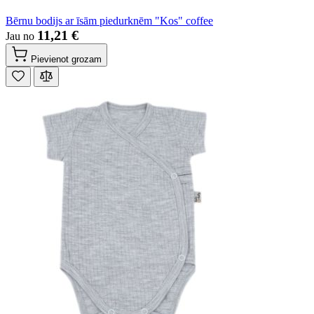
Bērnu bodijs ar īsām piedurknēm "Kos" coffee
11,21 €
Jau no
Pievienot grozam