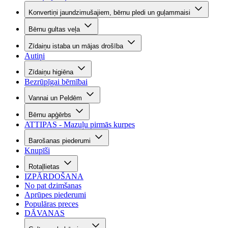
Konvertiņi jaundzimušajiem, bērnu pledi un guļammaisi
Bērnu gultas veļa
Zīdaiņu istaba un mājas drošība
Autiņi
Zīdaiņu higiēna
Bezrūpīgai bērnībai
Vannai un Peldēm
Bērnu apģērbs
ATTIPAS - Mazuļu pirmās kurpes
Barošanas piederumi
Knupīši
Rotaļlietas
IZPĀRDOŠANA
No pat dzimšanas
Aprūpes piederumi
Populāras preces
DĀVANAS