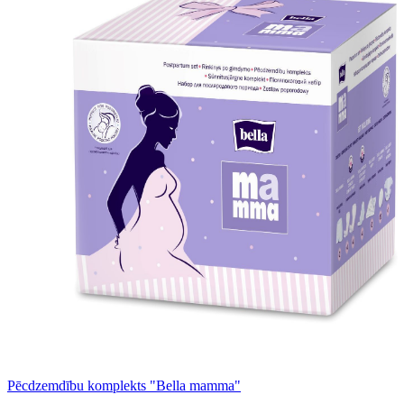
Pēcdzemdību komplekts "Bella mamma"