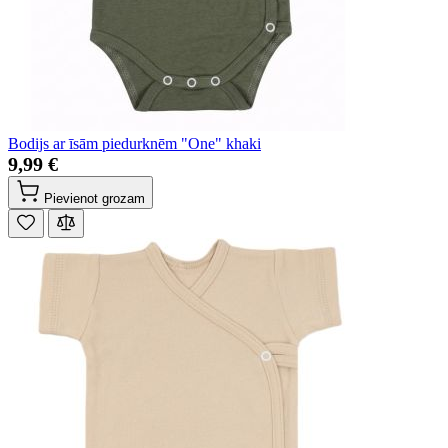
Bodijs ar īsām piedurknēm "One" khaki
9,99 €
Pievienot grozam