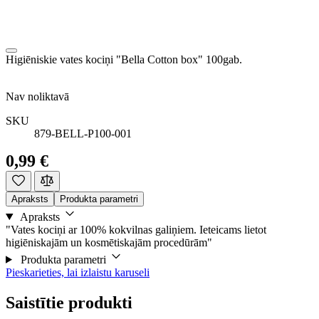
Higiēniskie vates kociņi "Bella Cotton box" 100gab.
Nav noliktavā
SKU
879-BELL-P100-001
0,99 €
Apraksts
Produkta parametri
Apraksts
"Vates kociņi ar 100% kokvilnas galiņiem. Ieteicams lietot
higiēniskajām un kosmētiskajām procedūrām"
Produkta parametri
Pieskarieties, lai izlaistu karuseli
Saistītie produkti