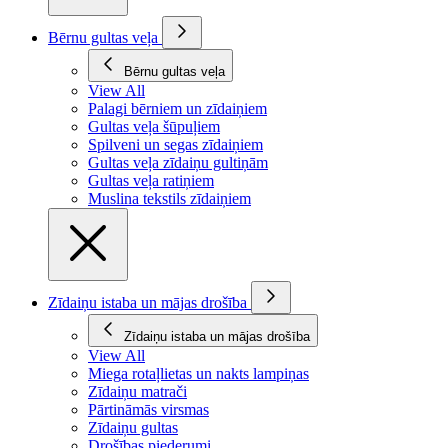
Bērnu gultas veļa
Bērnu gultas veļa
View All
Palagi bērniem un zīdaiņiem
Gultas veļa šūpuļiem
Spilveni un segas zīdaiņiem
Gultas veļa zīdaiņu gultiņām
Gultas veļa ratiņiem
Muslina tekstils zīdaiņiem
Zīdaiņu istaba un mājas drošība
Zīdaiņu istaba un mājas drošība
View All
Miega rotaļlietas un nakts lampiņas
Zīdaiņu matrači
Pārtināmās virsmas
Zīdaiņu gultas
Drošības piederumi