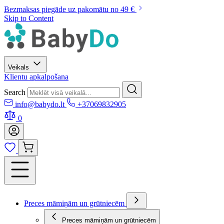
Bezmaksas piegāde uz pakomātu no 49 €
Skip to Content
Veikals
Klientu apkalpošana
Search
info@babydo.lt
+37069832905
0
Preces māmiņām un grūtniecēm
Preces māmiņām un grūtniecēm