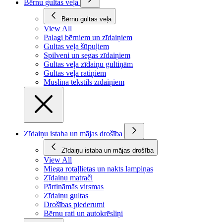
Bērnu gultas veļa
Bērnu gultas veļa
View All
Palagi bērniem un zīdaiņiem
Gultas veļa šūpuļiem
Spilveni un segas zīdaiņiem
Gultas veļa zīdaiņu gultiņām
Gultas veļa ratiņiem
Muslina tekstils zīdaiņiem
Zīdaiņu istaba un mājas drošība
Zīdaiņu istaba un mājas drošība
View All
Miega rotaļlietas un nakts lampiņas
Zīdaiņu matrači
Pārtināmās virsmas
Zīdaiņu gultas
Drošības piederumi
Bērnu rati un autokrēsliņi