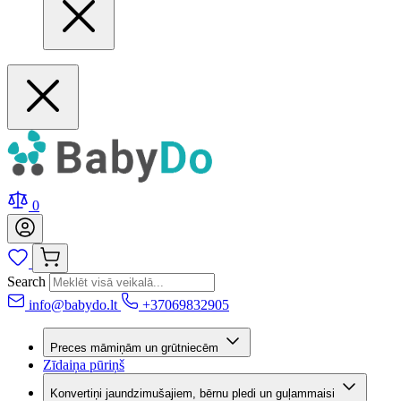
0
Search
info@babydo.lt
+37069832905
Preces māmiņām un grūtniecēm
Zīdaiņa pūriņš
Konvertiņi jaundzimušajiem, bērnu pledi un guļammaisi