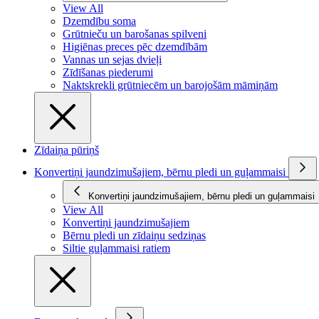
View All
Dzemdību soma
Grūtnieču un barošanas spilveni
Higiēnas preces pēc dzemdībām
Vannas un sejas dvieļi
Zīdīšanas piederumi
Naktskrekli grūtniecēm un barojošām māmiņām
Zīdaiņa pūriņš
Konvertiņi jaundzimušajiem, bērnu pledi un guļammaisi
Konvertiņi jaundzimušajiem, bērnu pledi un guļammaisi
View All
Konvertiņi jaundzimušajiem
Bērnu pledi un zīdaiņu sedziņas
Siltie guļammaisi ratiem