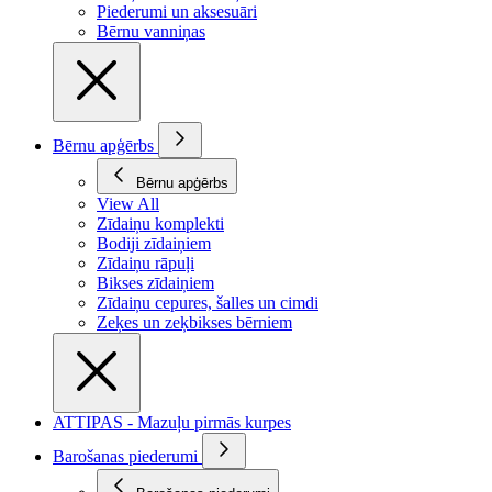
Piederumi un aksesuāri
Bērnu vanniņas
Bērnu apģērbs
Bērnu apģērbs
View All
Zīdaiņu komplekti
Bodiji zīdaiņiem
Zīdaiņu rāpuļi
Bikses zīdaiņiem
Zīdaiņu cepures, šalles un cimdi
Zeķes un zeķbikses bērniem
ATTIPAS - Mazuļu pirmās kurpes
Barošanas piederumi