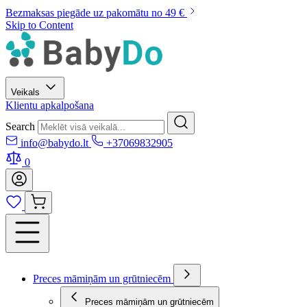
Bezmaksas piegāde uz pakomātu no 49 €
Skip to Content
Veikals
Klientu apkalpošana
Search
info@babydo.lt
+37069832905
0
Preces māmiņām un grūtniecēm
Preces māmiņām un grūtniecēm