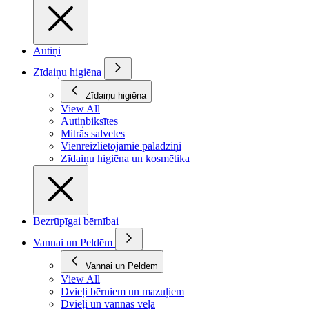
Autiņi
Zīdaiņu higiēna
Zīdaiņu higiēna
View All
Autiņbiksītes
Mitrās salvetes
Vienreizlietojamie paladziņi
Zīdaiņu higiēna un kosmētika
Bezrūpīgai bērnībai
Vannai un Peldēm
Vannai un Peldēm
View All
Dvieļi bērniem un mazuļiem
Dvieļi un vannas veļa