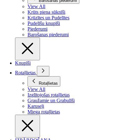
Barošanas piederumi
View All
Krūts piena sūknīši
Krūzītes un Pudelītes
Pudelīšu knupīši
Piederumi
Barošanas piederumi
Knupīši
Rotaļlietas
Rotaļlietas
View All
Izglītojošas rotaļlietas
Graužamie un Grabulīši
Karuseļi
Miega rotaļlietas