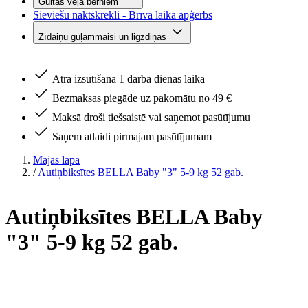
Gultas veļa bērniem
Sieviešu naktskrekli - Brīvā laika apģērbs
Zīdaiņu guļammaisi un ligzdiņas
Ātra izsūtīšana 1 darba dienas laikā
Bezmaksas piegāde uz pakomātu no 49 €
Maksā droši tiešsaistē vai saņemot pasūtījumu
Saņem atlaidi pirmajam pasūtījumam
Mājas lapa
/
Autiņbiksītes BELLA Baby "3" 5-9 kg 52 gab.
Autiņbiksītes BELLA Baby
"3" 5-9 kg 52 gab.