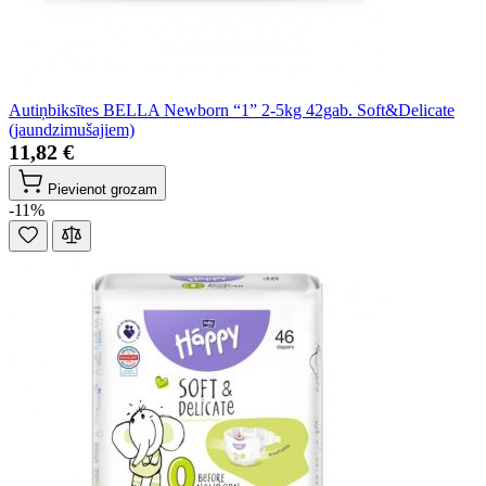
Autiņbiksītes BELLA Newborn “1” 2-5kg 42gab. Soft&Delicate
(jaundzimušajiem)
11,82 €
Pievienot grozam
-11%