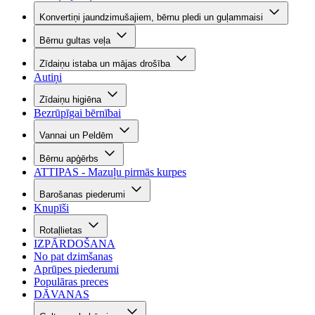
Konvertiņi jaundzimušajiem, bērnu pledi un guļammaisi
Bērnu gultas veļa
Zīdaiņu istaba un mājas drošība
Autiņi
Zīdaiņu higiēna
Bezrūpīgai bērnībai
Vannai un Peldēm
Bērnu apģērbs
ATTIPAS - Mazuļu pirmās kurpes
Barošanas piederumi
Knupīši
Rotaļlietas
IZPĀRDOŠANA
No pat dzimšanas
Aprūpes piederumi
Populāras preces
DĀVANAS