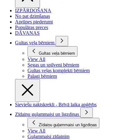
IZPĀRDOŠANA
No pat dzimšanas
Aprūpes piederumi
Populāras preces
DĀVANAS
Gultas veļa bērniem
Gultas veļa bērniem
View All
Segas un spilveni bērniem
Gultas veļas komplekti bērniem
Palagi bērniem
Sieviešu naktskrekli - Brīvā laika apģērbs
Zīdaiņu guļammaisi un ligzdiņas
Zīdaiņu guļammaisi un ligzdiņas
View All
Guļammaisi zīdainim