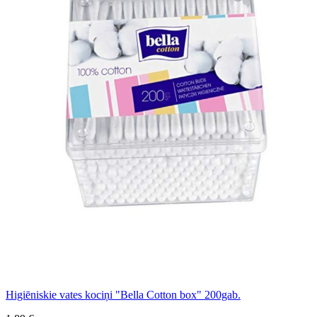
Higiēniskie vates kociņi "Bella Cotton box" 200gab.