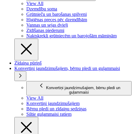
View All
Dzemdību soma
Grūtnieču un barošanas spilveni
Higiēnas preces pēc dzemdībām
Vannas un sejas dvieļi
Zīdīšanas piederumi
Naktskrekli grūtniecēm un barojošām māmiņām
Zīdaiņa pūriņš
Konvertiņi jaundzimušajiem, bērnu pledi un guļammaisi
Konvertiņi jaundzimušajiem, bērnu pledi un
guļammaisi
View All
Konvertiņi jaundzimušajiem
Bērnu pledi un zīdaiņu sedziņas
Siltie guļammaisi ratiem