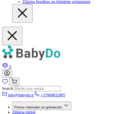
Zīdaiņu ligzdiņas un Ietināmie guļammaisi
0
Search
info@babydo.lt
+37069832905
Preces māmiņām un grūtniecēm
Zīdaiņa pūriņš