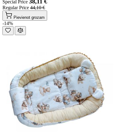
38,11 €
Special Price
Regular Price
44,10 €
Pievienot grozam
-14%