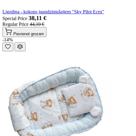
Ligzdiņa - kokons jaundzimušajiem "Sky Pilot Ecru"
38,11 €
Special Price
Regular Price
44,10 €
Pievienot grozam
-14%