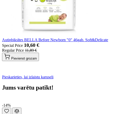
Autiņbiksītes BELLA Before Newborn "0" 46gab. Soft&Delicate
10,60 €
Special Price
Regular Price
11,89 €
Pievienot grozam
Pieskarieties, lai izlaistu karuseli
Jums varētu patikt!
-14%