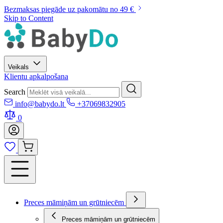
Bezmaksas piegāde uz pakomātu no 49 €
Skip to Content
Veikals
Klientu apkalpošana
Search
info@babydo.lt
+37069832905
0
Preces māmiņām un grūtniecēm
Preces māmiņām un grūtniecēm