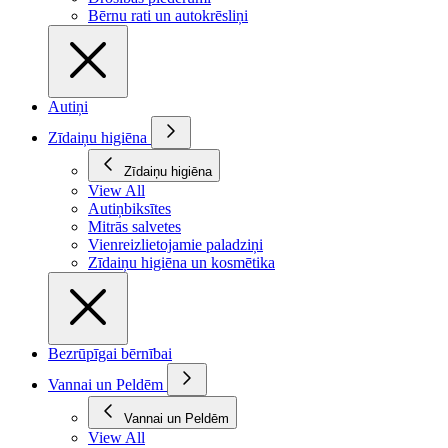
Bērnu rati un autokrēsliņi
Autiņi
Zīdaiņu higiēna
Zīdaiņu higiēna
View All
Autiņbiksītes
Mitrās salvetes
Vienreizlietojamie paladziņi
Zīdaiņu higiēna un kosmētika
Bezrūpīgai bērnībai
Vannai un Peldēm
Vannai un Peldēm
View All