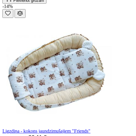
Pievienot grozam
-14%
Ligzdiņa - kokons jaundzimušajiem "Friends"