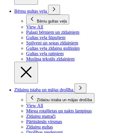
Bērnu gultas veļa
Bērnu gultas veļa
View All
Palagi bērniem un zīdaiņiem
Gultas veļa šūpuļiem
Spilveni un segas zīdaiņiem
Gultas veļa zīdaiņu gultiņām
Gultas veļa ratiņiem
Muslina tekstils zīdaiņiem
Zīdaiņu istaba un mājas drošība
Zīdaiņu istaba un mājas drošība
View All
Miega rotaļlietas un nakts lampiņas
Zīdaiņu matrači
Pārtināmās virsmas
Zīdaiņu gultas
Drošības piederumi