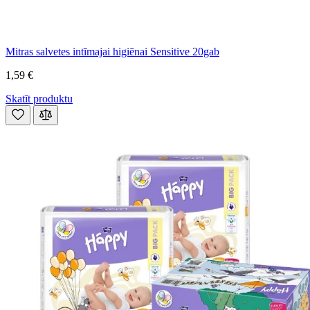
Mitras salvetes intīmajai higiēnai Sensitive 20gab
1,59 €
Skatīt produktu