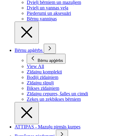
Dvieļi bērniem un mazuļiem
Dvieļi un vannas veļa
Piederumi un aksesuāri
Bērnu vanniņas
Bērnu apģērbs
Bērnu apģērbs
View All
Zīdaiņu komplekti
Bodiji zīdaiņiem
Zīdaiņu rāpuļi
Bikses zīdaiņiem
Zīdaiņu cepures, šalles un cimdi
Zeķes un zeķbikses bērniem
ATTIPAS - Mazuļu pirmās kurpes