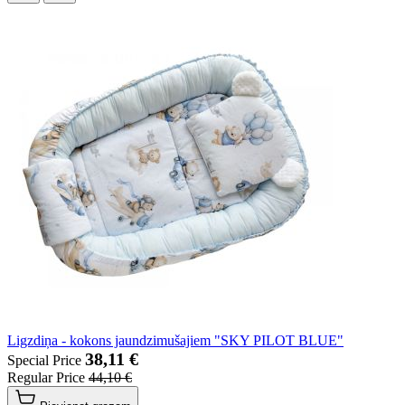
Ligzdiņa - kokons jaundzimušajiem "SKY PILOT BLUE"
38,11 €
Special Price
Regular Price
44,10 €