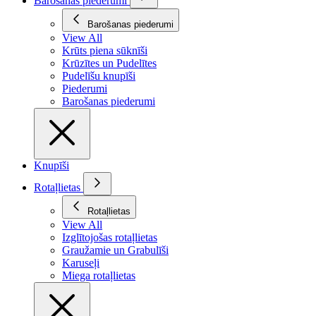
Barošanas piederumi
Barošanas piederumi
View All
Krūts piena sūknīši
Krūzītes un Pudelītes
Pudelīšu knupīši
Piederumi
Barošanas piederumi
Knupīši
Rotaļlietas
Rotaļlietas
View All
Izglītojošas rotaļlietas
Graužamie un Grabulīši
Karuseļi
Miega rotaļlietas